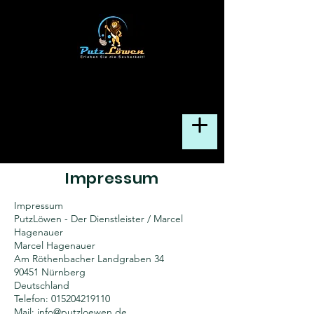
Impressum
Impressum
PutzLöwen - Der Dienstleister / Marcel
Hagenauer
Marcel Hagenauer
Am Röthenbacher Landgraben 34
90451 Nürnberg
Deutschland
Telefon:
015204219110
Mail:
info@putzloewen.de